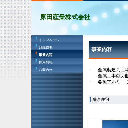
原田産業株式会社
トップページ
組織概要
事業内容
事業内容
採用情報
・ 金属製建具工
お問合せ
・ 金属工事類の
・ 各種アルミニ
集合住宅